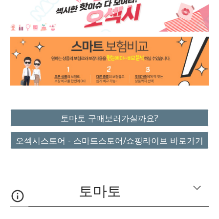
토마토 구매보러가실까요?
오섹시스토어 - 스마트스토어/쇼핑라이브 바로가기
토마토