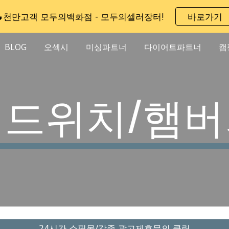
🔥천만고객 모두의백화점 - 모두의셀러장터!
바로가기
ip to main content
Skip to navigat
BLOG
오섹시
미싱파트너
다이어트파트너
캠
샌드위치/햄버
24시간 쇼핑몰/각종 광고제휴문의 클릭