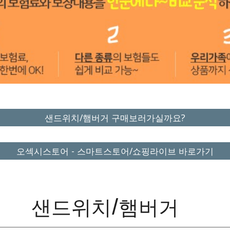
샌드위치/햄버거 구매보러가실까요?
오섹시스토어 - 스마트스토어/쇼핑라이브 바로가기
샌드위치/햄버거