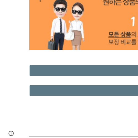
Page
Google Sites
Report abuse