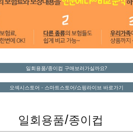
일회용품/종이컵 구매보러가실까요?
오섹시스토어 - 스마트스토어/쇼핑라이브 바로가기
일회용품/종이컵