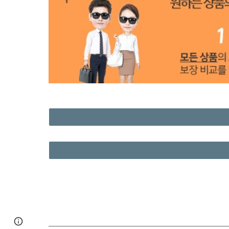
Page
Google Sites
Report abuse