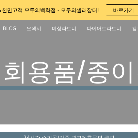
🔥천만고객 모두의백화점 - 모두의셀러장터!
바로가기
ip to main content
Skip to navigat
BLOG
오섹시
미싱파트너
다이어트파트너
캠
일회용품/종이
24시간 쇼핑몰/각종 광고제휴문의 클릭